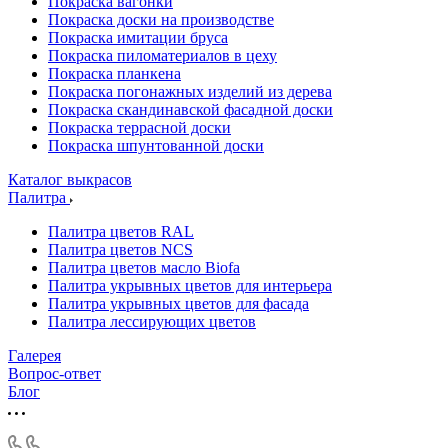
Покраска вагонки
Покраска доски на производстве
Покраска имитации бруса
Покраска пиломатериалов в цеху
Покраска планкена
Покраска погонажных изделий из дерева
Покраска скандинавской фасадной доски
Покраска террасной доски
Покраска шпунтованной доски
Каталог выкрасов
Палитра
Палитра цветов RAL
Палитра цветов NCS
Палитра цветов масло Biofa
Палитра укрывных цветов для интерьера
Палитра укрывных цветов для фасада
Палитра лессирующих цветов
Галерея
Вопрос-ответ
Блог