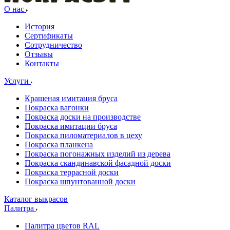
О нас
История
Сертификаты
Сотрудничество
Отзывы
Контакты
Услуги
Крашеная имитация бруса
Покраска вагонки
Покраска доски на производстве
Покраска имитации бруса
Покраска пиломатериалов в цеху
Покраска планкена
Покраска погонажных изделий из дерева
Покраска скандинавской фасадной доски
Покраска террасной доски
Покраска шпунтованной доски
Каталог выкрасов
Палитра
Палитра цветов RAL