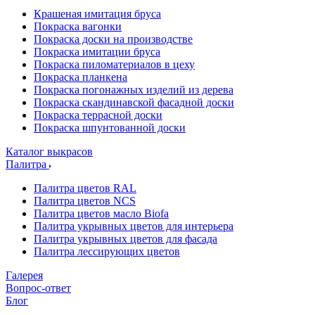
Крашеная имитация бруса
Покраска вагонки
Покраска доски на производстве
Покраска имитации бруса
Покраска пиломатериалов в цеху
Покраска планкена
Покраска погонажных изделий из дерева
Покраска скандинавской фасадной доски
Покраска террасной доски
Покраска шпунтованной доски
Каталог выкрасов
Палитра
Палитра цветов RAL
Палитра цветов NCS
Палитра цветов масло Biofa
Палитра укрывных цветов для интерьера
Палитра укрывных цветов для фасада
Палитра лессирующих цветов
Галерея
Вопрос-ответ
Блог