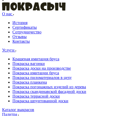
О нас
История
Сертификаты
Сотрудничество
Отзывы
Контакты
Услуги
Крашеная имитация бруса
Покраска вагонки
Покраска доски на производстве
Покраска имитации бруса
Покраска пиломатериалов в цеху
Покраска планкена
Покраска погонажных изделий из дерева
Покраска скандинавской фасадной доски
Покраска террасной доски
Покраска шпунтованной доски
Каталог выкрасов
Палитра