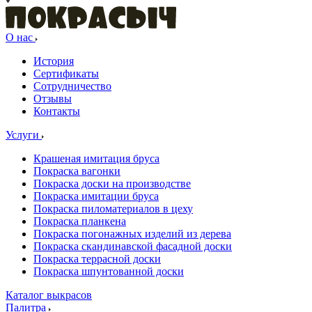
О нас
История
Сертификаты
Сотрудничество
Отзывы
Контакты
Услуги
Крашеная имитация бруса
Покраска вагонки
Покраска доски на производстве
Покраска имитации бруса
Покраска пиломатериалов в цеху
Покраска планкена
Покраска погонажных изделий из дерева
Покраска скандинавской фасадной доски
Покраска террасной доски
Покраска шпунтованной доски
Каталог выкрасов
Палитра