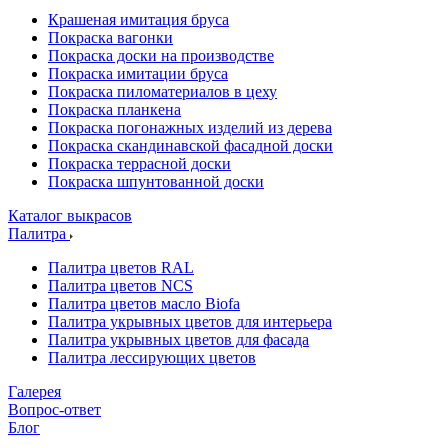
Крашеная имитация бруса
Покраска вагонки
Покраска доски на производстве
Покраска имитации бруса
Покраска пиломатериалов в цеху
Покраска планкена
Покраска погонажных изделий из дерева
Покраска скандинавской фасадной доски
Покраска террасной доски
Покраска шпунтованной доски
Каталог выкрасов
Палитра
Палитра цветов RAL
Палитра цветов NCS
Палитра цветов масло Biofa
Палитра укрывных цветов для интерьера
Палитра укрывных цветов для фасада
Палитра лессирующих цветов
Галерея
Вопрос-ответ
Блог