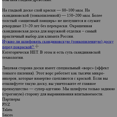
На гладкой доске слой краски — 80–100 мкм. На
скандинавской (тонкопиленной) — 150–200 мкм. Более
толстый «защитный панцирь» не шелушится и служит
рекордные 15–20 лет без перекраски. Окрашенная
скандинавская доска для наружной отделки – самый
практичный выбор для климата России.
Нужно ли шлифовать скандинавскую (тонкопиленную) доску
перед покраской?
Категорически НЕТ. В этом и есть суть скандинавской
технологии.
Лицевая сторона доски имеет специальный «ворс» (эффект
тонкого пиления). Этот ворс работает как тысячи микро-
анкеров, которые намертво сцепляются с краской. Если вы
отшлифуете такую доску, вы уничтожите её главное
преимущество — супер-адгезию. Мы шлифуем только заднюю
(строганую) сторону для выравнивания впитываемости.
Партнеры
PNZ
Talatu
Saicos