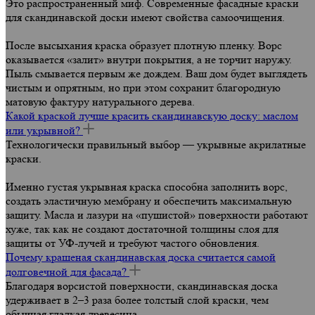
Это распространенный миф. Современные фасадные краски
для скандинавской доски имеют свойства самоочищения.
После высыхания краска образует плотную пленку. Ворс
оказывается «залит» внутри покрытия, а не торчит наружу.
Пыль смывается первым же дождем. Ваш дом будет выглядеть
чистым и опрятным, но при этом сохранит благородную
матовую фактуру натурального дерева.
Какой краской лучше красить скандинавскую доску: маслом
или укрывной?
Технологически правильный выбор — укрывные акрилатные
краски.
Именно густая укрывная краска способна заполнить ворс,
создать эластичную мембрану и обеспечить максимальную
защиту. Масла и лазури на «пушистой» поверхности работают
хуже, так как не создают достаточной толщины слоя для
защиты от УФ-лучей и требуют частого обновления.
Почему крашеная скандинавская доска считается самой
долговечной для фасада?
Благодаря ворсистой поверхности, скандинавская доска
удерживает в 2–3 раза более толстый слой краски, чем
обычная гладкая древесина.