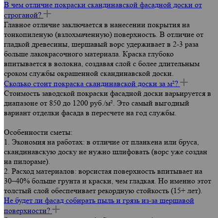
В чем отличие покраски скандинавской фасадной доски от
строганой?
Главное отличие заключается в нанесении покрытия на
тонкопиленую (взлохмаченную) поверхность. В отличие от
гладкой древесины, шершавый ворс удерживает в 2-3 раза
больше лакокрасочного материала. Краска глубоко
впитывается в волокна, создавая слой с более длительным
сроком службы окрашенной скандинавской доски.
Сколько стоит покраска скандинавской доски за м²?
Стоимость заводской покраски фасадной доски варьируется в
диапазоне от 850 до 1200 руб./м². Это самый выгодный
вариант отделки фасада в пересчете на год службы.
Особенности сметы:
1. Экономия на работах: в отличие от планкена или бруса,
скандинавскую доску не нужно шлифовать (ворс уже создан
на пилораме).
2. Расход материалов: ворсистая поверхность впитывает на
30–40% больше грунта и краски, чем гладкая. Но именно этот
толстый слой обеспечивает рекордную стойкость (15+ лет).
Не будет ли фасад собирать пыль и грязь из-за шершавой
поверхности?