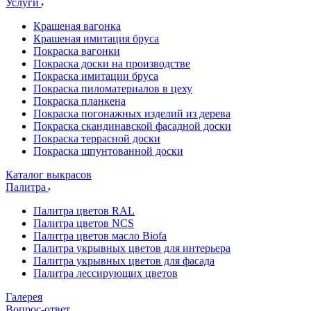
Услуги
Крашеная вагонка
Крашеная имитация бруса
Покраска вагонки
Покраска доски на производстве
Покраска имитации бруса
Покраска пиломатериалов в цеху
Покраска планкена
Покраска погонажных изделий из дерева
Покраска скандинавской фасадной доски
Покраска террасной доски
Покраска шпунтованной доски
Каталог выкрасов
Палитра
Палитра цветов RAL
Палитра цветов NCS
Палитра цветов масло Biofa
Палитра укрывных цветов для интерьера
Палитра укрывных цветов для фасада
Палитра лессирующих цветов
Галерея
Вопрос-ответ