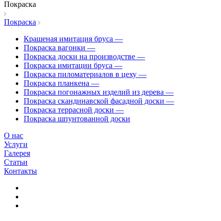
Покраска
Покраска
Крашеная имитация бруса
—
Покраска вагонки
—
Покраска доски на производстве
—
Покраска имитации бруса
—
Покраска пиломатериалов в цеху
—
Покраска планкена
—
Покраска погонажных изделий из дерева
—
Покраска скандинавской фасадной доски
—
Покраска террасной доски
—
Покраска шпунтованной доски
О нас
Услуги
Галерея
Статьи
Контакты