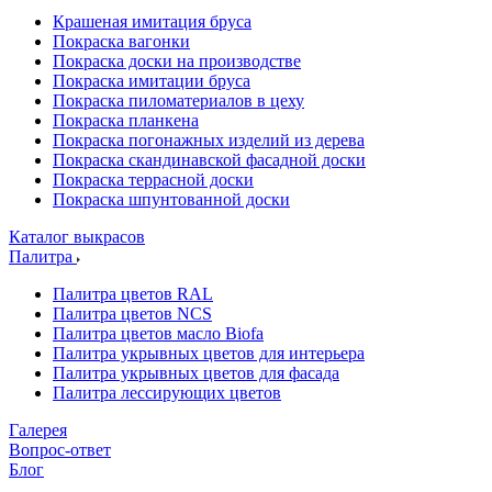
Крашеная имитация бруса
Покраска вагонки
Покраска доски на производстве
Покраска имитации бруса
Покраска пиломатериалов в цеху
Покраска планкена
Покраска погонажных изделий из дерева
Покраска скандинавской фасадной доски
Покраска террасной доски
Покраска шпунтованной доски
Каталог выкрасов
Палитра
Палитра цветов RAL
Палитра цветов NCS
Палитра цветов масло Biofa
Палитра укрывных цветов для интерьера
Палитра укрывных цветов для фасада
Палитра лессирующих цветов
Галерея
Вопрос-ответ
Блог