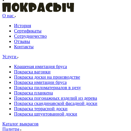
О нас
История
Сертификаты
Сотрудничество
Отзывы
Контакты
Услуги
Крашеная имитация бруса
Покраска вагонки
Покраска доски на производстве
Покраска имитации бруса
Покраска пиломатериалов в цеху
Покраска планкена
Покраска погонажных изделий из дерева
Покраска скандинавской фасадной доски
Покраска террасной доски
Покраска шпунтованной доски
Каталог выкрасов
Палитра