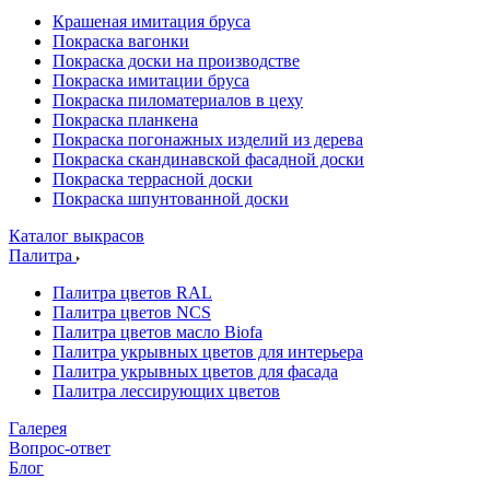
Крашеная имитация бруса
Покраска вагонки
Покраска доски на производстве
Покраска имитации бруса
Покраска пиломатериалов в цеху
Покраска планкена
Покраска погонажных изделий из дерева
Покраска скандинавской фасадной доски
Покраска террасной доски
Покраска шпунтованной доски
Каталог выкрасов
Палитра
Палитра цветов RAL
Палитра цветов NCS
Палитра цветов масло Biofa
Палитра укрывных цветов для интерьера
Палитра укрывных цветов для фасада
Палитра лессирующих цветов
Галерея
Вопрос-ответ
Блог