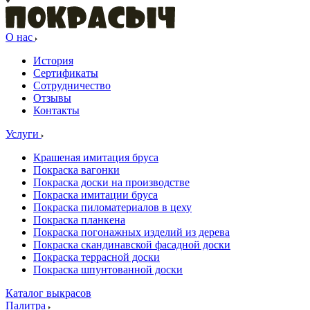
О нас
История
Сертификаты
Сотрудничество
Отзывы
Контакты
Услуги
Крашеная имитация бруса
Покраска вагонки
Покраска доски на производстве
Покраска имитации бруса
Покраска пиломатериалов в цеху
Покраска планкена
Покраска погонажных изделий из дерева
Покраска скандинавской фасадной доски
Покраска террасной доски
Покраска шпунтованной доски
Каталог выкрасов
Палитра