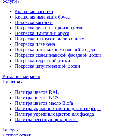
Услуги
Крашеная вагонка
Крашеная имитация бруса
Покраска вагонки
Покраска доски на производстве
Покраска имитации бруса
Покраска пиломатериалов в цеху
Покраска планкена
Покраска погонажных изделий из дерева
Покраска скандинавской фасадной доски
Покраска террасной доски
Покраска шпунтованной доски
Каталог выкрасов
Палитра
Палитра цветов RAL
Палитра цветов NCS
Палитра цветов масло Biofa
Палитра укрывных цветов для интерьера
Палитра укрывных цветов для фасада
Палитра лессирующих цветов
Галерея
Вопрос-ответ