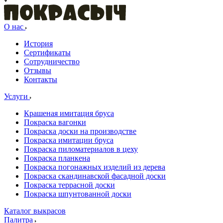
О нас
История
Сертификаты
Сотрудничество
Отзывы
Контакты
Услуги
Крашеная имитация бруса
Покраска вагонки
Покраска доски на производстве
Покраска имитации бруса
Покраска пиломатериалов в цеху
Покраска планкена
Покраска погонажных изделий из дерева
Покраска скандинавской фасадной доски
Покраска террасной доски
Покраска шпунтованной доски
Каталог выкрасов
Палитра