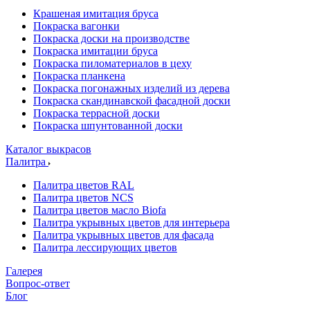
Крашеная имитация бруса
Покраска вагонки
Покраска доски на производстве
Покраска имитации бруса
Покраска пиломатериалов в цеху
Покраска планкена
Покраска погонажных изделий из дерева
Покраска скандинавской фасадной доски
Покраска террасной доски
Покраска шпунтованной доски
Каталог выкрасов
Палитра
Палитра цветов RAL
Палитра цветов NCS
Палитра цветов масло Biofa
Палитра укрывных цветов для интерьера
Палитра укрывных цветов для фасада
Палитра лессирующих цветов
Галерея
Вопрос-ответ
Блог