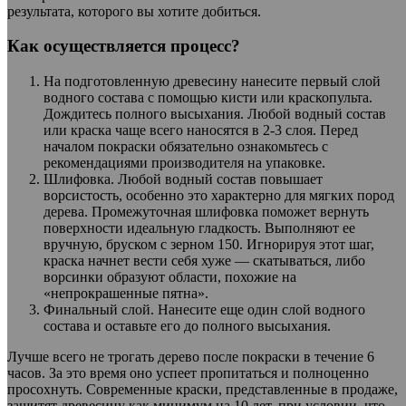
результата, которого вы хотите добиться.
Как осуществляется процесс?
На подготовленную древесину нанесите первый слой
водного состава с помощью кисти или краскопульта.
Дождитесь полного высыхания. Любой водный состав
или краска чаще всего наносятся в 2-3 слоя. Перед
началом покраски обязательно ознакомьтесь с
рекомендациями производителя на упаковке.
Шлифовка. Любой водный состав повышает
ворсистость, особенно это характерно для мягких пород
дерева. Промежуточная шлифовка поможет вернуть
поверхности идеальную гладкость. Выполняют ее
вручную, бруском с зерном 150. Игнорируя этот шаг,
краска начнет вести себя хуже — скатываться, либо
ворсинки образуют области, похожие на
«непрокрашенные пятна».
Финальный слой. Нанесите еще один слой водного
состава и оставьте его до полного высыхания.
Лучше всего не трогать дерево после покраски в течение 6
часов. За это время оно успеет пропитаться и полноценно
просохнуть. Современные краски, представленные в продаже,
защитят древесину как минимум на 10 лет, при условии, что