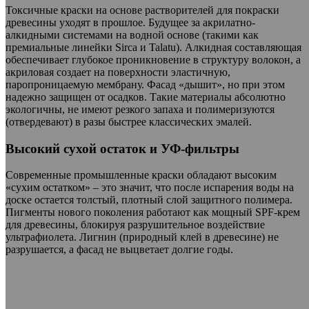
Токсичные краски на основе растворителей для покраски
древесины уходят в прошлое. Будущее за акрилатно-
алкидными системами на водной основе (такими как
премиальные линейки Sirca и Talatu). Алкидная составляющая
обеспечивает глубокое проникновение в структуру волокон, а
акриловая создает на поверхности эластичную,
паропроницаемую мембрану. Фасад «дышит», но при этом
надежно защищен от осадков. Такие материалы абсолютно
экологичны, не имеют резкого запаха и полимеризуются
(отвердевают) в разы быстрее классических эмалей.
Высокий сухой остаток и УФ-фильтры
Современные промышленные краски обладают высоким
«сухим остатком» – это значит, что после испарения воды на
доске остается толстый, плотный слой защитного полимера.
Пигменты нового поколения работают как мощный SPF-крем
для древесины, блокируя разрушительное воздействие
ультрафиолета. Лигнин (природный клей в древесине) не
разрушается, а фасад не выцветает долгие годы.