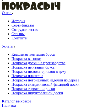
О нас
История
Сертификаты
Сотрудничество
Отзывы
Контакты
Услуги
Крашеная имитация бруса
Покраска вагонки
Покраска доски на производстве
Покраска имитации бруса
Покраска пиломатериалов в цеху
Покраска планкена
Покраска погонажных изделий из дерева
Покраска скандинавской фасадной доски
Покраска террасной доски
Покраска шпунтованной доски
Каталог выкрасов
Палитра