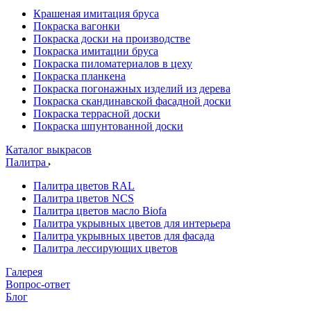
Крашеная имитация бруса
Покраска вагонки
Покраска доски на производстве
Покраска имитации бруса
Покраска пиломатериалов в цеху
Покраска планкена
Покраска погонажных изделий из дерева
Покраска скандинавской фасадной доски
Покраска террасной доски
Покраска шпунтованной доски
Каталог выкрасов
Палитра
Палитра цветов RAL
Палитра цветов NCS
Палитра цветов масло Biofa
Палитра укрывных цветов для интерьера
Палитра укрывных цветов для фасада
Палитра лессирующих цветов
Галерея
Вопрос-ответ
Блог