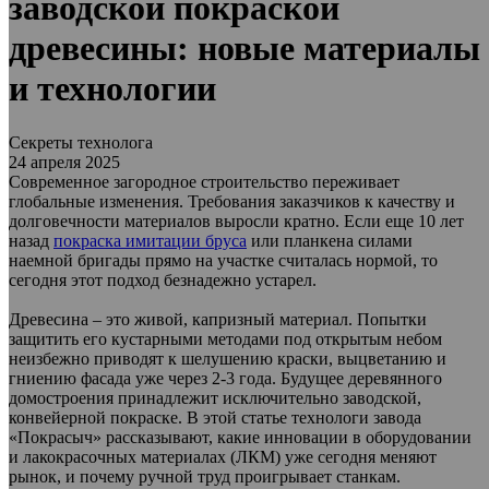
заводской покраской
древесины: новые материалы
и технологии
Секреты технолога
24 апреля 2025
Современное загородное строительство переживает
глобальные изменения. Требования заказчиков к качеству и
долговечности материалов выросли кратно. Если еще 10 лет
назад
покраска имитации бруса
или планкена силами
наемной бригады прямо на участке считалась нормой, то
сегодня этот подход безнадежно устарел.
Древесина – это живой, капризный материал. Попытки
защитить его кустарными методами под открытым небом
неизбежно приводят к шелушению краски, выцветанию и
гниению фасада уже через 2-3 года. Будущее деревянного
домостроения принадлежит исключительно заводской,
конвейерной покраске. В этой статье технологи завода
«Покрасыч» рассказывают, какие инновации в оборудовании
и лакокрасочных материалах (ЛКМ) уже сегодня меняют
рынок, и почему ручной труд проигрывает станкам.