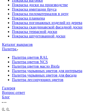
Покраска вагонки
Покраска доски на производстве
Покраска имитации бруса
Покраска пиломатериалов в цеху
Покраска планкена
Покраска погонажных изделий из дерева
Покраска скандинавской фасадной доски
Покраска террасной доски
Покраска шпунтованной доски
Каталог выкрасов
Палитра
Палитра цветов RAL
Палитра цветов NCS
Палитра цветов масло Biofa
Палитра укрывных цветов для интерьера
Палитра укрывных цветов для фасада
Палитра лессирующих цветов
Галерея
Вопрос-ответ
Блог