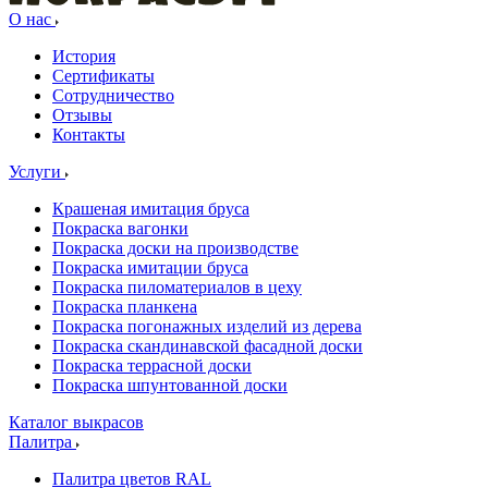
О нас
История
Сертификаты
Сотрудничество
Отзывы
Контакты
Услуги
Крашеная имитация бруса
Покраска вагонки
Покраска доски на производстве
Покраска имитации бруса
Покраска пиломатериалов в цеху
Покраска планкена
Покраска погонажных изделий из дерева
Покраска скандинавской фасадной доски
Покраска террасной доски
Покраска шпунтованной доски
Каталог выкрасов
Палитра
Палитра цветов RAL